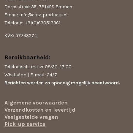
p
o
r
Dorpsstraat 35, 7814PS Emmen
p
k
a
m
Email: info@cinz-products.nl
Telefoon: +31(0)630513361
KVK: 57743274
Bereikbaarheid:
Telefonisch: ma-vr 08:30–17:00.
WhatsApp | E-mail: 24/7
Berichten worden zo spoedig mogelijk beantwoord.
Algemene voorwaarden
Verzendkosten en levertijd
Veelgestelde vragen
Pick-up service