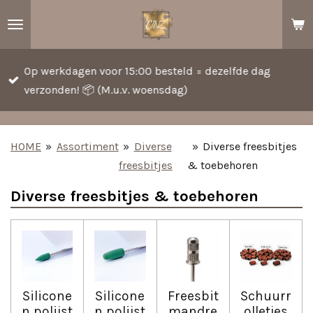
Ga
direct
naar
Op werkdagen voor 15:00 besteld = dezelfde dag
de
verzonden! 📦 (M.u.v. woensdag)
hoofdinhoud
HOME
»
Assortiment
»
Diverse
»
Diverse freesbitjes
freesbitjes
& toebehoren
Diverse freesbitjes & toebehoren
Silicone
Silicone
Freesbit
Schuurr
n polijst
n polijst
mandre
olletjes