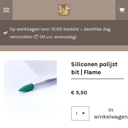
Ga
direct
naar
Op werkdagen voor 15:00 besteld = dezelfde dag
de
verzonden! 📦 (M.u.v. woensdag)
hoofdinhoud
Siliconen polijst
bit | Flame
€ 5,50
In
winkelwagen