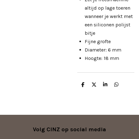
altijd op lage toeren
wanneer je werkt met
een siliconen polijst
bitje
Fijne grofte
Diameter: 6 mm
Hoogte: 18 mm
D
D
S
D
e
e
h
e
l
e
a
l
e
l
r
e
n
e
n
Volg CINZ op social media