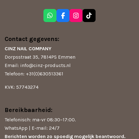
W
F
I
T
h
a
n
i
a
c
s
k
t
e
t
T
Contact gegevens:
s
b
a
o
A
o
g
k
CINZ NAIL COMPANY
p
o
r
Dorpsstraat 35, 7814PS Emmen
p
k
a
m
Email: info@cinz-products.nl
Telefoon: +31(0)630513361
KVK: 57743274
Bereikbaarheid:
Telefonisch: ma-vr 08:30–17:00.
WhatsApp | E-mail: 24/7
Berichten worden zo spoedig mogelijk beantwoord.