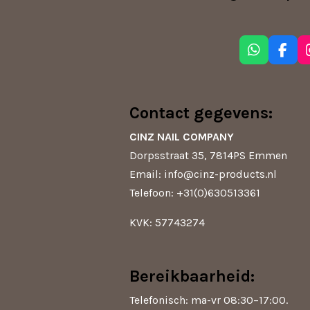
W
F
h
a
a
c
t
e
s
b
Contact gegevens:
A
o
p
o
CINZ NAIL COMPANY
p
k
Dorpsstraat 35, 7814PS Emmen
Email: info@cinz-products.nl
Telefoon: +31(0)630513361
KVK: 57743274
Bereikbaarheid:
Telefonisch: ma-vr 08:30–17:00.