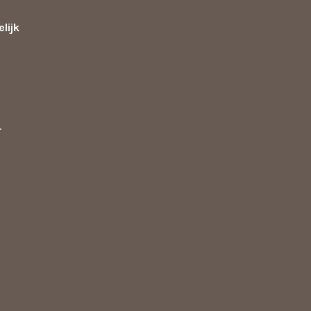
lijk
d