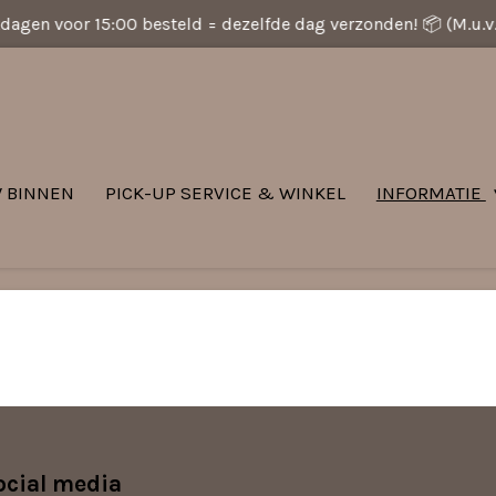
dagen voor 15:00 besteld = dezelfde dag verzonden! 📦 (M.u.
 BINNEN
PICK-UP SERVICE & WINKEL
INFORMATIE
ocial media