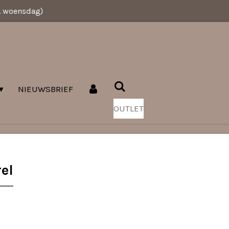
v. woensdag)
NIEUWSBRIEF
OUTLET
el