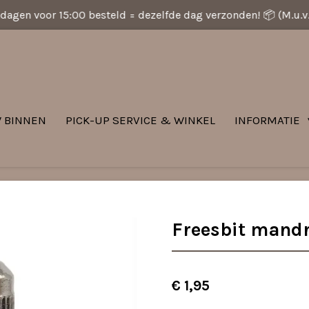
dagen voor 15:00 besteld = dezelfde dag verzonden! 📦 (M.u.
 BINNEN
PICK-UP SERVICE & WINKEL
INFORMATIE
Freesbit mandr
€ 1,95