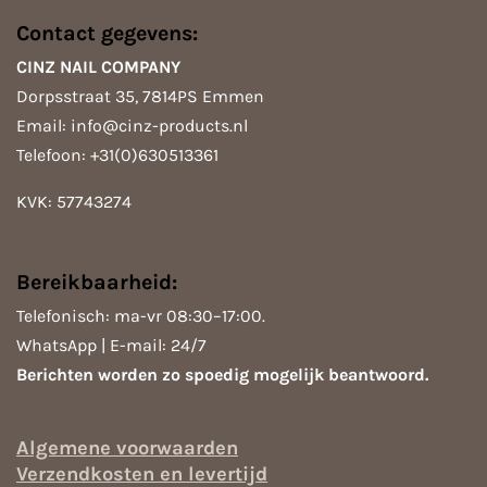
a
c
s
k
t
e
t
T
Contact gegevens:
s
b
a
o
A
o
g
k
CINZ NAIL COMPANY
p
o
r
Dorpsstraat 35, 7814PS Emmen
p
k
a
m
Email: info@cinz-products.nl
Telefoon: +31(0)630513361
KVK: 57743274
Bereikbaarheid:
Telefonisch: ma-vr 08:30–17:00.
WhatsApp | E-mail: 24/7
Berichten worden zo spoedig mogelijk beantwoord.
Algemene voorwaarden
Verzendkosten en levertijd