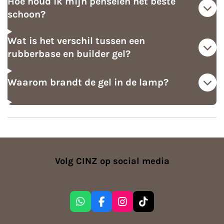
Hoe houd ik mijn penselen het beste
schoon?
Wat is het verschil tussen een
rubberbase en builder gel?
Waarom brandt de gel in de lamp?
Volg CINZ op social media
W
F
I
T
h
a
n
i