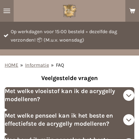
Ga
direct
naar
Op werkdagen voor 15:00 besteld = dezelfde dag
de
verzonden! 📦 (M.u.v. woensdag)
hoofdinhoud
HOME
»
Informatie
»
FAQ
Veelgestelde vragen
Met welke vloeistof kan ik de acrygelly
modelleren?
Met welke penseel kan ik het beste en
effectiefste de acrygelly modelleren?