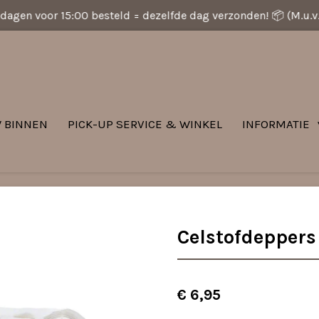
dagen voor 15:00 besteld = dezelfde dag verzonden! 📦 (M.u.
 BINNEN
PICK-UP SERVICE & WINKEL
INFORMATIE
Celstofdeppers
€ 6,95