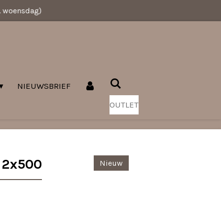
v. woensdag)
NIEUWSBRIEF
OUTLET
 2x500
Nieuw