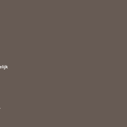
lijk
d