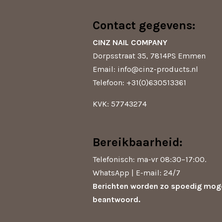
a
c
t
e
s
b
Contact gegevens:
A
o
p
o
CINZ NAIL COMPANY
p
k
Dorpsstraat 35, 7814PS Emmen
Email: info@cinz-products.nl
Telefoon: +31(0)630513361
KVK: 57743274
Bereikbaarheid:
Telefonisch: ma-vr 08:30–17:00.
WhatsApp | E-mail: 24/7
Berichten worden zo spoedig moge
beantwoord.