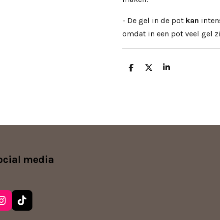
- De gel in de pot
kan
inten
omdat in een pot veel gel 
D
D
S
e
e
h
l
e
a
e
l
r
n
e
ocial media
I
T
n
i