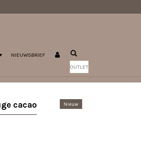
NIEUWSBRIEF
OUTLET
uge cacao
Nieuw