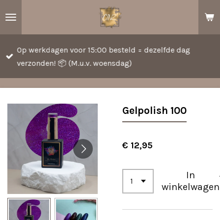
Ga
direct
naar
Op werkdagen voor 15:00 besteld = dezelfde dag
de
verzonden! 📦 (M.u.v. woensdag)
hoofdinhoud
Gelpolish 100
€ 12,95
In
winkelwagen