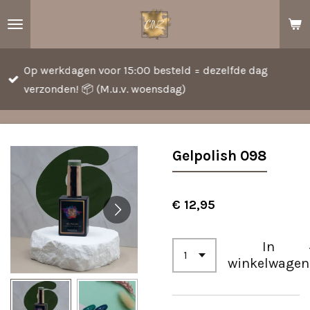
Ga
direct
naar
Op werkdagen voor 15:00 besteld = dezelfde dag
de
verzonden! 📦 (M.u.v. woensdag)
hoofdinhoud
Gelpolish 098
€ 12,95
In
winkelwagen