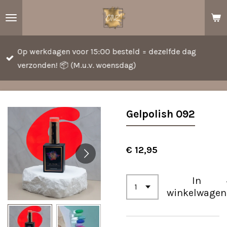
Ga
direct
naar
Op werkdagen voor 15:00 besteld = dezelfde dag
de
verzonden! 📦 (M.u.v. woensdag)
hoofdinhoud
Gelpolish 092
€ 12,95
In
winkelwagen