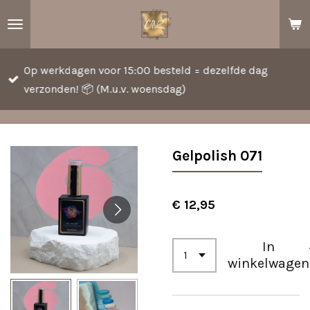
Ga
direct
naar
Op werkdagen voor 15:00 besteld = dezelfde dag
de
verzonden! 📦 (M.u.v. woensdag)
hoofdinhoud
Gelpolish 071
€ 12,95
In
winkelwagen