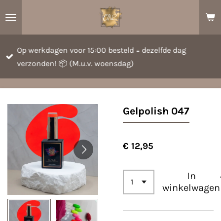
Ga
direct
naar
Op werkdagen voor 15:00 besteld = dezelfde dag
de
verzonden! 📦 (M.u.v. woensdag)
hoofdinhoud
Gelpolish 047
€ 12,95
In
winkelwagen