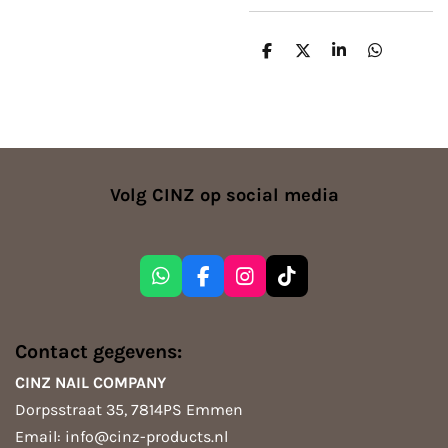
D
D
S
D
e
e
h
e
l
e
a
l
e
l
r
e
n
e
n
Volg CINZ op social media
W
F
I
T
h
a
n
i
a
c
s
k
t
e
t
T
Contact gegevens:
s
b
a
o
A
o
g
k
CINZ NAIL COMPANY
p
o
r
Dorpsstraat 35, 7814PS Emmen
p
k
a
m
Email: info@cinz-products.nl