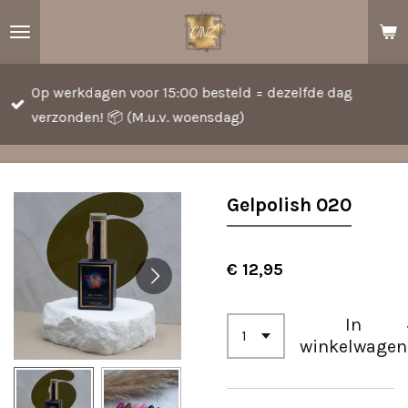
Ga
direct
naar
Op werkdagen voor 15:00 besteld = dezelfde dag
de
verzonden! 📦 (M.u.v. woensdag)
hoofdinhoud
Gelpolish 020
€ 12,95
In
winkelwagen