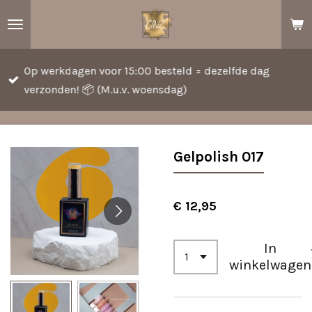
Ga
direct
naar
Op werkdagen voor 15:00 besteld = dezelfde dag
de
verzonden! 📦 (M.u.v. woensdag)
hoofdinhoud
Gelpolish 017
€ 12,95
In
winkelwagen