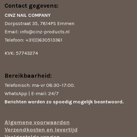
t
e
t
T
Contact gegevens:
s
b
a
o
A
o
g
k
CINZ NAIL COMPANY
p
o
r
Dorpsstraat 35, 7814PS Emmen
p
k
a
m
Email: info@cinz-products.nl
Telefoon: +31(0)630513361
KVK: 57743274
Bereikbaarheid:
Telefonisch: ma-vr 08:30–17:00.
WhatsApp | E-mail: 24/7
Berichten worden zo spoedig mogelijk beantwoord.
Algemene voorwaarden
Verzendkosten en levertijd