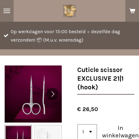
Ga
direct
naar
Op werkdagen voor 15:00 besteld = dezelfde dag
de
verzonden! 📦 (M.u.v. woensdag)
hoofdinhoud
Cuticle scissor
EXCLUSIVE 21|1
(hook)
€ 26,50
In
winkelwagen