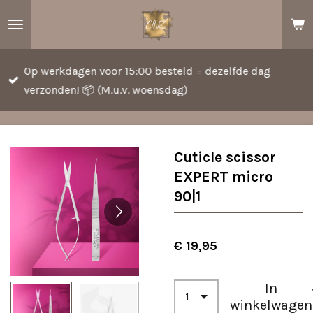
Ga
direct
naar
Op werkdagen voor 15:00 besteld = dezelfde dag
de
verzonden! 📦 (M.u.v. woensdag)
hoofdinhoud
Cuticle scissor
EXPERT micro
90|1
€ 19,95
In
winkelwagen