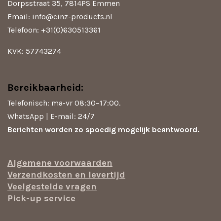
Dorpsstraat 35, 7814PS Emmen
p
k
a
m
Email: info@cinz-products.nl
Telefoon: +31(0)630513361
KVK: 57743274
Bereikbaarheid:
Telefonisch: ma-vr 08:30–17:00.
WhatsApp | E-mail: 24/7
Berichten worden zo spoedig mogelijk beantwoord.
Algemene voorwaarden
Verzendkosten en levertijd
Veelgestelde vragen
Pick-up service