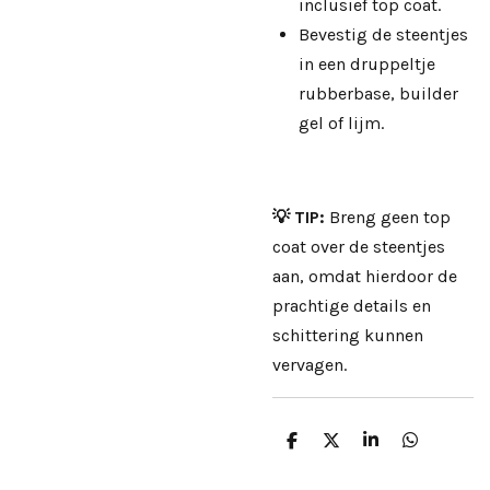
inclusief top coat.
Bevestig de steentjes
in een druppeltje
rubberbase, builder
gel of lijm.
💡 TIP:
Breng geen top
coat over de steentjes
aan, omdat hierdoor de
prachtige details en
schittering kunnen
vervagen.
D
D
S
D
e
e
h
e
l
e
a
l