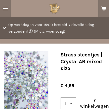
Ga
direct
naar
Op werkdagen voor 15:00 besteld = dezelfde dag
de
verzonden! 📦 (M.u.v. woensdag)
hoofdinhoud
Strass steentjes |
Crystal AB mixed
size
€ 4,95
In
winkelwagen