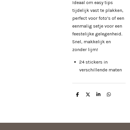
Ideaal om easy tips
tijdelijk vast te plakken,
perfect voor foto’s of een
eenmalig setje voor een
feestelijke gelegenheid.
Snel, makkelijk en
zonder lijm!
24 stickers in
verschillende maten
D
D
S
D
e
e
h
e
l
e
a
l
e
l
r
e
n
e
n