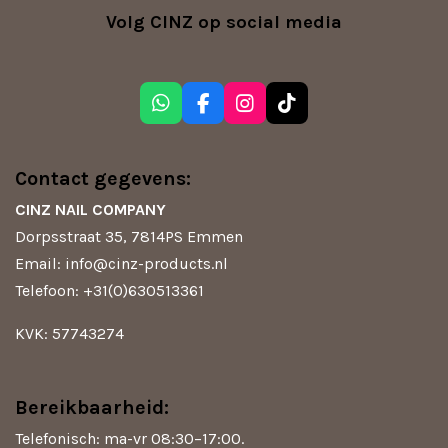
Volg CINZ op social media
W
F
I
T
h
a
n
i
a
c
s
k
t
e
t
T
Contact gegevens:
s
b
a
o
A
o
g
k
CINZ NAIL COMPANY
p
o
r
Dorpsstraat 35, 7814PS Emmen
p
k
a
m
Email: info@cinz-products.nl
Telefoon: +31(0)630513361
KVK: 57743274
Bereikbaarheid:
Telefonisch: ma-vr 08:30–17:00.