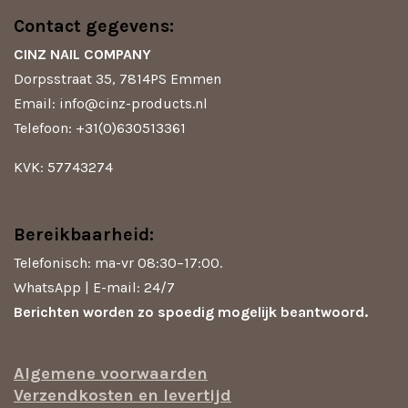
t
e
t
T
Contact gegevens:
s
b
a
o
A
o
g
k
CINZ NAIL COMPANY
p
o
r
Dorpsstraat 35, 7814PS Emmen
p
k
a
m
Email: info@cinz-products.nl
Telefoon: +31(0)630513361
KVK: 57743274
Bereikbaarheid:
Telefonisch: ma-vr 08:30–17:00.
WhatsApp | E-mail: 24/7
Berichten worden zo spoedig mogelijk beantwoord.
Algemene voorwaarden
Verzendkosten en levertijd