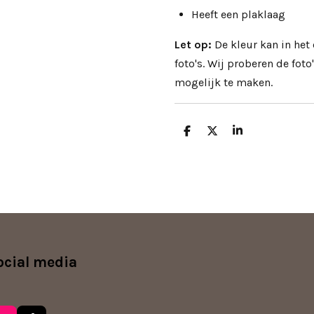
Heeft een plaklaag
Let op:
De kleur kan in het
foto's. Wij proberen de fo
mogelijk te maken.
D
D
S
e
e
h
l
e
a
e
l
r
n
e
ocial media