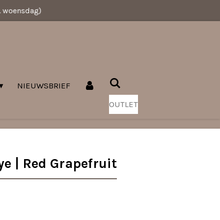
v. woensdag)
NIEUWSBRIEF
OUTLET
ye | Red Grapefruit