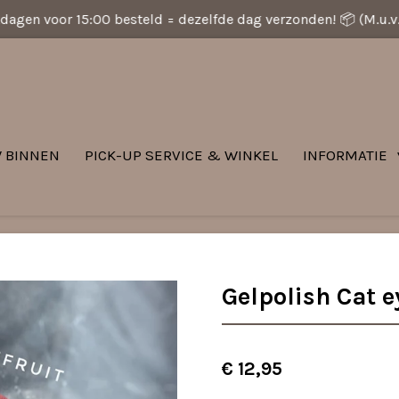
dagen voor 15:00 besteld = dezelfde dag verzonden! 📦 (M.u.
 BINNEN
PICK-UP SERVICE & WINKEL
INFORMATIE
Gelpolish Cat e
€ 12,95