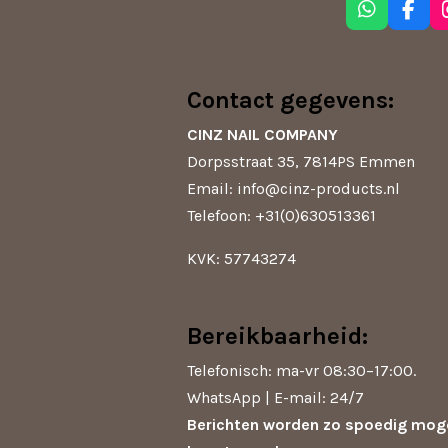
W
F
h
a
a
c
t
e
s
b
Contact gegevens:
A
o
p
o
CINZ NAIL COMPANY
p
k
Dorpsstraat 35, 7814PS Emmen
Email: info@cinz-products.nl
Telefoon: +31(0)630513361
KVK: 57743274
Bereikbaarheid:
Telefonisch: ma-vr 08:30–17:00.
WhatsApp | E-mail: 24/7
Berichten worden zo spoedig moge