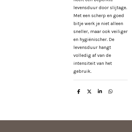
levensduur door slijtage.
Met een scherp en goed
bitje werk je niet alleen
sneller, maar ook veiliger
en hygiënischer. De
levensduur hangt
volledig af van de
intensiteit van het
gebruik.
D
D
S
D
e
e
h
e
l
e
a
l
e
l
r
e
n
e
n