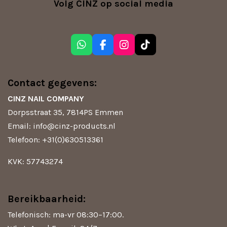
Volg CINZ op social media
W
F
I
T
h
a
n
i
a
c
s
k
t
e
t
T
Contact gegevens:
s
b
a
o
A
o
g
k
CINZ NAIL COMPANY
p
o
r
Dorpsstraat 35, 7814PS Emmen
p
k
a
m
Email: info@cinz-products.nl
Telefoon: +31(0)630513361
KVK: 57743274
Bereikbaarheid:
Telefonisch: ma-vr 08:30–17:00.