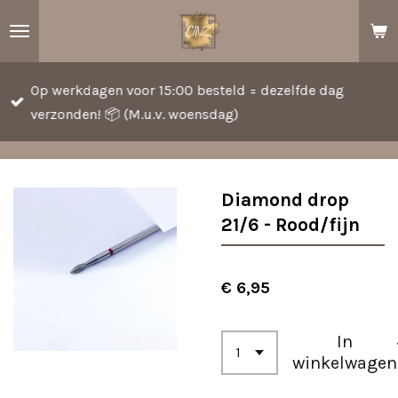
Ga
direct
naar
Op werkdagen voor 15:00 besteld = dezelfde dag
de
verzonden! 📦 (M.u.v. woensdag)
hoofdinhoud
Diamond drop
21/6 - Rood/fijn
€ 6,95
In
winkelwagen