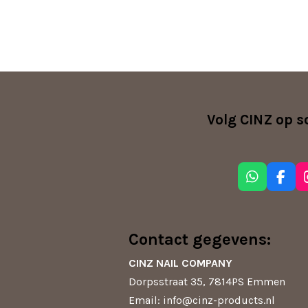
Volg CINZ op s
W
F
h
a
a
c
t
e
s
b
Contact gegevens:
A
o
p
o
CINZ NAIL COMPANY
p
k
Dorpsstraat 35, 7814PS Emmen
Email: info@cinz-products.nl