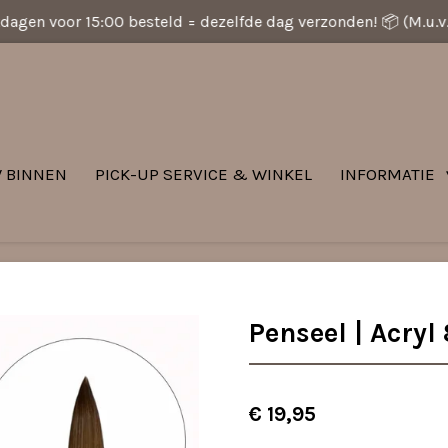
dagen voor 15:00 besteld = dezelfde dag verzonden! 📦 (M.u.
 BINNEN
PICK-UP SERVICE & WINKEL
INFORMATIE
Penseel | Acryl 
€ 19,95