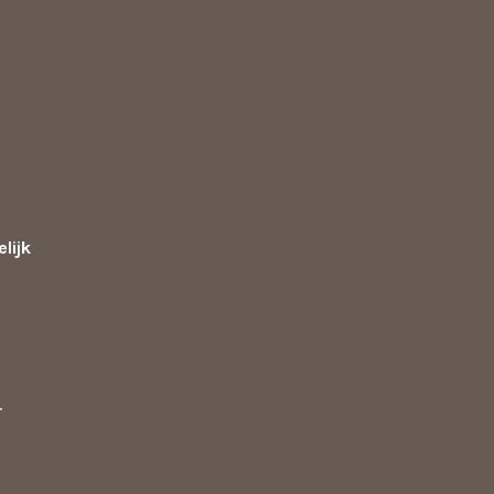
lijk
d