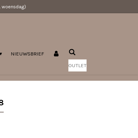
v. woensdag)
NIEUWSBRIEF
OUTLET
8