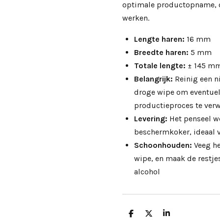
optimale productopname, co
werken.
Lengte haren:
16 mm
Breedte haren:
5 mm
Totale lengte:
±
145 m
Belangrijk:
Reinig een n
droge wipe om eventuele
productieproces te verw
Levering:
Het penseel w
beschermkoker, ideaal v
Schoonhouden:
Veeg he
wipe, en maak de restj
alcohol
D
D
S