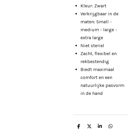
Kleur: Zwart
Verkrijgbaar in de
maten: Small -
medium - large -
extra large
Niet steriel
Zacht, flexibel en
rekbestendig
Biedt maximaal
comfort en een
natuurlijke pasvorm
in de hand
D
D
S
D