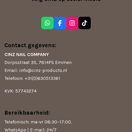
W
F
I
T
h
a
n
i
a
c
s
k
t
e
t
T
Contact gegevens:
s
b
a
o
A
o
g
k
CINZ NAIL COMPANY
p
o
r
Dorpsstraat 35, 7814PS Emmen
p
k
a
m
Email: info@cinz-products.nl
Telefoon: +31(0)630513361
KVK: 57743274
Bereikbaarheid:
Telefonisch: ma-vr 08:30–17:00.
WhatsApp | E-mail: 24/7