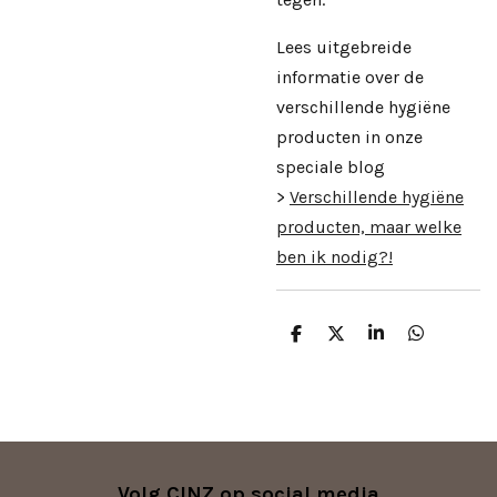
Lees uitgebreide
informatie over de
verschillende hygiëne
producten in onze
speciale blog
>
Verschillende hygiëne
producten, maar welke
ben ik nodig?!
D
D
S
D
e
e
h
e
l
e
a
l
e
l
r
e
n
e
n
Volg CINZ op social media