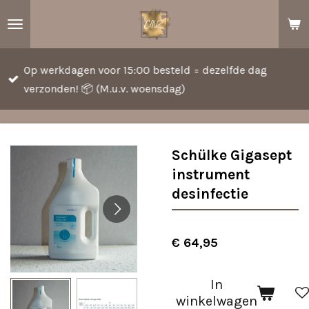
Ga
direct
naar
Op werkdagen voor 15:00 besteld = dezelfde dag
de
verzonden! 📦 (M.u.v. woensdag)
hoofdinhoud
Schülke Gigasept
instrument
desinfectie
€ 64,95
In
winkelwagen