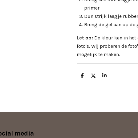
primer
Dun strijk laagje rubbe
Breng de gel aan op de
Let op:
De kleur kan in het
foto's. Wij proberen de fo
mogelijk te maken.
D
D
S
e
e
h
l
e
a
e
l
r
n
e
ocial media