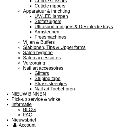
Cuticle scissors
Cuticle nippers
Apparatuur & inrichting
UV/LED lampen
Stofafzuigers
Ultrasoon reinigers & Desinfectie trays
Armsteunen
Freesmachines
Vijlen & Buffers
Sjablonen, Tips & Upper forms
Salon hygiëne
Salon accessoires
Verzorging
Nail art accessoires
Glitters
Striping tape
Strass steentjes
Nail art Toebehoren
NIEUW BINNEN
Pick-up service & winkel
Informatie
BLOG
FAQ
Nieuwsbrief
Account