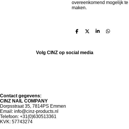
overeenkomend mogelijk te
maken.
D
D
S
D
e
e
h
e
l
e
a
l
e
l
r
e
n
e
n
Volg CINZ op social media
W
F
I
T
h
a
n
i
a
c
s
k
t
e
t
T
Contact gegevens:
s
b
a
o
CINZ NAIL COMPANY
A
o
g
k
Dorpsstraat 35, 7814PS Emmen
p
o
r
Email: info@cinz-products.nl
p
k
a
Telefoon: +31(0)630513361
m
KVK: 57743274