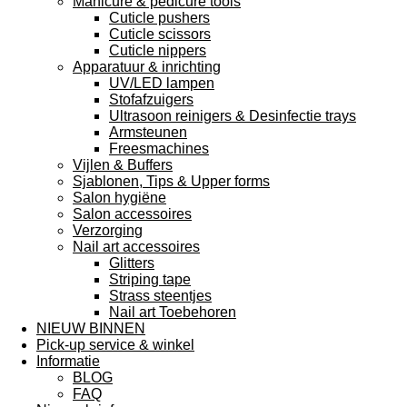
Manicure & pedicure tools
Cuticle pushers
Cuticle scissors
Cuticle nippers
Apparatuur & inrichting
UV/LED lampen
Stofafzuigers
Ultrasoon reinigers & Desinfectie trays
Armsteunen
Freesmachines
Vijlen & Buffers
Sjablonen, Tips & Upper forms
Salon hygiëne
Salon accessoires
Verzorging
Nail art accessoires
Glitters
Striping tape
Strass steentjes
Nail art Toebehoren
NIEUW BINNEN
Pick-up service & winkel
Informatie
BLOG
FAQ