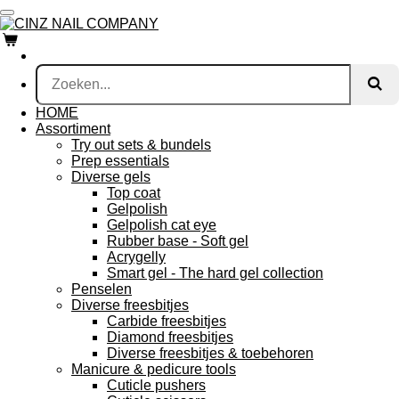
Ga
direct
naar
de
hoofdinhoud
HOME
Assortiment
Try out sets & bundels
Prep essentials
Diverse gels
Top coat
Gelpolish
Gelpolish cat eye
Rubber base - Soft gel
Acrygelly
Smart gel - The hard gel collection
Penselen
Diverse freesbitjes
Carbide freesbitjes
Diamond freesbitjes
Diverse freesbitjes & toebehoren
Manicure & pedicure tools
Cuticle pushers