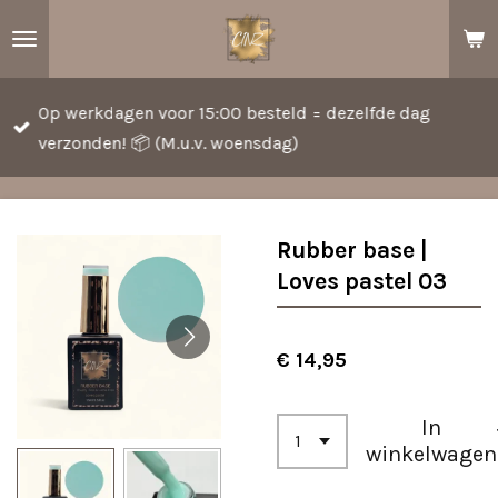
Ga
direct
naar
Op werkdagen voor 15:00 besteld = dezelfde dag
de
verzonden! 📦 (M.u.v. woensdag)
hoofdinhoud
Rubber base |
Loves pastel 03
€ 14,95
In
winkelwagen