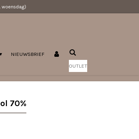
v. woensdag)
NIEUWSBRIEF
OUTLET
ol 70%