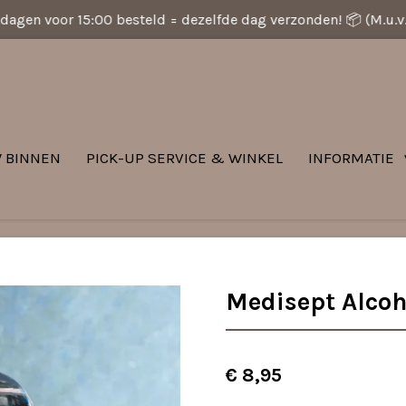
dagen voor 15:00 besteld = dezelfde dag verzonden! 📦 (M.u.
 BINNEN
PICK-UP SERVICE & WINKEL
INFORMATIE
Medisept Alcoh
€ 8,95