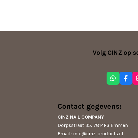
Volg CINZ op s
W
F
h
a
a
c
t
e
s
b
Contact gegevens:
A
o
p
o
CINZ NAIL COMPANY
p
k
Dorpsstraat 35, 7814PS Emmen
Email: info@cinz-products.nl