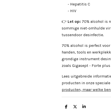
- Hepatitis C
- HIV
👉
Let op:
70% alcohol is n
sommige niet-omhulde virus
tussendoor desinfectie.
70% alcohol is perfect voor
handen, tools en werkplekk
grondige instrument desinf
zoals Gigasept
-
Forte plus
Lees uitgebreide informatie
producten in onze speciale
producten, maar welke ben
D
D
S