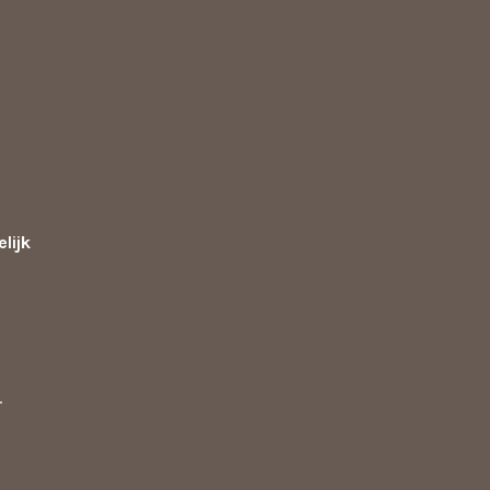
lijk
d