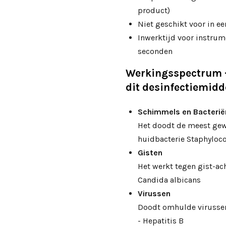
product)
Niet geschikt voor in ee
Inwerktijd voor instru
seconden
Werkingsspectrum 
dit
desinfectiemidd
Schimmels en Bacteri
Het doodt de meest gew
huidbacterie Staphyloc
Gisten
Het werkt tegen gist-a
Candida albicans
Virussen
Doodt omhulde virussen
- Hepatitis B