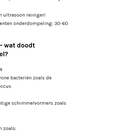
n ultrasoon reiniger!
menten onderdompeling: 30-60
– wat doodt
el?
ën
one bacteriën zoals de
occus
chtige schimmelvormers zoals
 zoals: